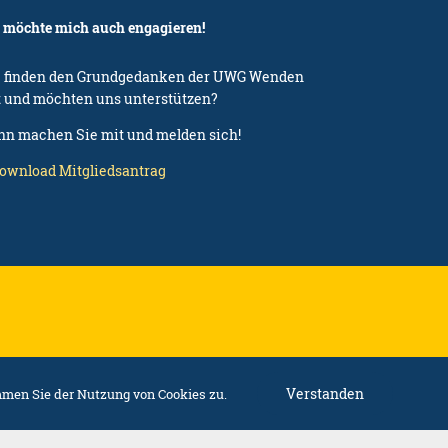
h möchte mich auch engagieren!
e finden den Grundgedanken der UWG Wenden
t und möchten uns unterstützen?
nn machen Sie mit und melden sich!
Download Mitgliedsantrag
Verstanden
mmen Sie der Nutzung von Cookies zu.