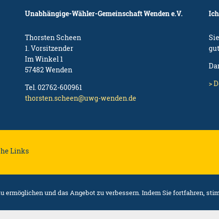
Unabhängige-Wähler-Gemeinschaft Wenden e.V.
Ic
Thorsten Scheen
Si
1. Vorsitzender
gu
Im Winkel 1
Da
57482 Wenden
> 
Tel. 02762-600961
thorsten.scheen@uwg-wenden.de
che Links
 ermöglichen und das Angebot zu verbessern. Indem Sie fortfahren, sti
Social Share Buttons and Icons
powered by Ultimatelysocial