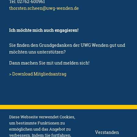
Tel. 02762-600961
thorsten.scheen@uwg-wenden.de
Ich möchte mich auch engagieren!
Sie finden den Grundgedanken der UWG Wenden gut und
möchten uns unterstützen?
Dann machen Sie mit und melden sich!
> Download Mitgliedsantrag
Diese Webseite verwendet Cookies,
Startseite —
Impressum —
Datenschutz —
Nützliche Links
um bestimmte Funktionen zu
ermöglichen und das Angebot zu
Verstanden
verbessern. Indem Sie fortfahren,